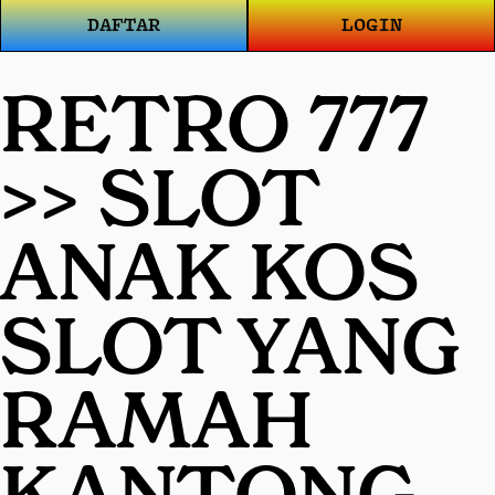
DAFTAR
LOGIN
RETRO 777
>> SLOT
ANAK KOS
SLOT YANG
RAMAH
KANTONG