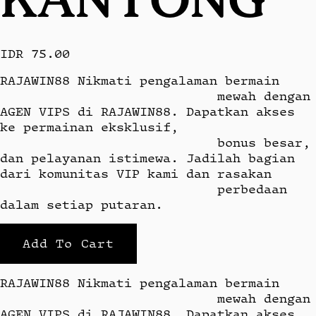
IDR 75.00
RAJAWIN88 Nikmati pengalaman bermain

                            mewah dengan 
AGEN VIPS di RAJAWIN88. Dapatkan akses 
ke permainan eksklusif,

                            bonus besar, 
dan pelayanan istimewa. Jadilah bagian 
dari komunitas VIP kami dan rasakan

                            perbedaan 
dalam setiap putaran.
Add To Cart
RAJAWIN88 Nikmati pengalaman bermain

                            mewah dengan 
AGEN VIPS di RAJAWIN88. Dapatkan akses 