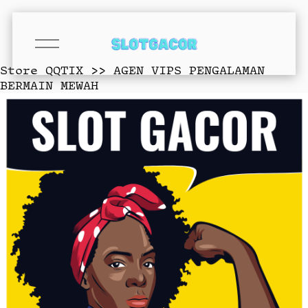
O
p
e
Store
QQTIX >> AGEN VIPS PENGALAMAN
n
BERMAIN MEWAH
M
e
n
u