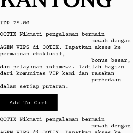
IDR 75.00
QQTIX Nikmati pengalaman bermain

                            mewah dengan 
AGEN VIPS di QQTIX. Dapatkan akses ke 
permainan eksklusif,

                            bonus besar, 
dan pelayanan istimewa. Jadilah bagian 
dari komunitas VIP kami dan rasakan

                            perbedaan 
dalam setiap putaran.
Add To Cart
QQTIX Nikmati pengalaman bermain

                            mewah dengan 
AGEN VIPS di QQTIX. Dapatkan akses ke 