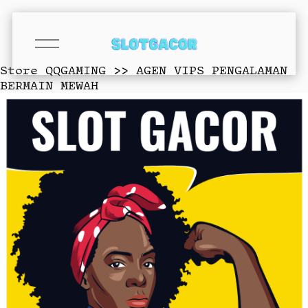
O
p
e
Store
QQGAMING >> AGEN VIPS PENGALAMAN
n
BERMAIN MEWAH
M
e
n
u