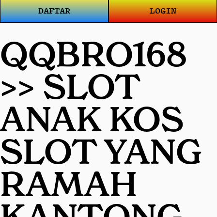
DAFTAR
LOGIN
QQBRO168
>> SLOT
ANAK KOS
SLOT YANG
RAMAH
KANTONG