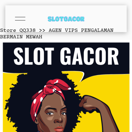
O
p
e
Store
QQ338 >> AGEN VIPS PENGALAMAN
n
BERMAIN MEWAH
M
e
n
u