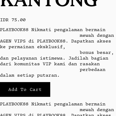
IDR 75.00
PLAYBOOK88 Nikmati pengalaman bermain

                            mewah dengan 
AGEN VIPS di PLAYBOOK88. Dapatkan akses 
ke permainan eksklusif,

                            bonus besar, 
dan pelayanan istimewa. Jadilah bagian 
dari komunitas VIP kami dan rasakan

                            perbedaan 
dalam setiap putaran.
Add To Cart
PLAYBOOK88 Nikmati pengalaman bermain

                            mewah dengan 
AGEN VIPS di PLAYBOOK88. Dapatkan akses 