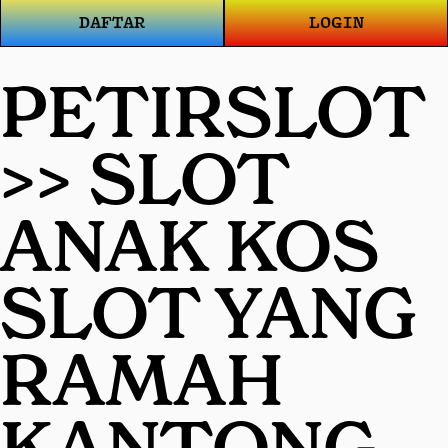
DAFTAR
LOGIN
PETIRSLOT
>> SLOT
ANAK KOS
SLOT YANG
RAMAH
KANTONG