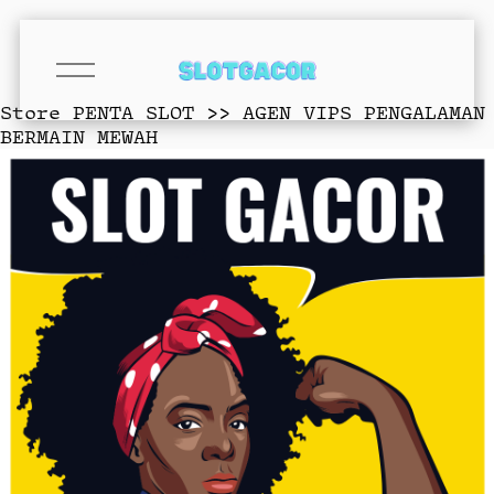
O
p
e
Store
PENTA SLOT >> AGEN VIPS PENGALAMAN
n
BERMAIN MEWAH
M
e
n
u