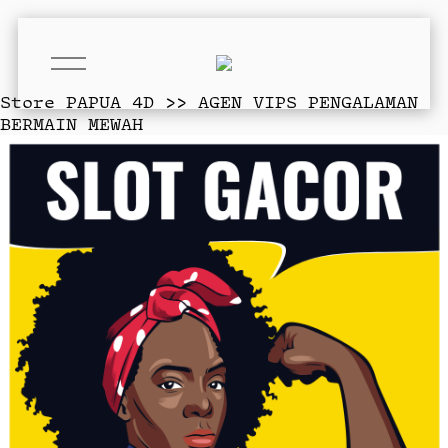
O
p
e
Store
PAPUA 4D >> AGEN VIPS PENGALAMAN
n
BERMAIN MEWAH
M
e
n
u