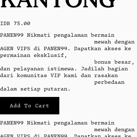
IDR 75.00
PANEN99 Nikmati pengalaman bermain

                            mewah dengan 
AGEN VIPS di PANEN99. Dapatkan akses ke 
permainan eksklusif,

                            bonus besar, 
dan pelayanan istimewa. Jadilah bagian 
dari komunitas VIP kami dan rasakan

                            perbedaan 
dalam setiap putaran.
Add To Cart
PANEN99 Nikmati pengalaman bermain

                            mewah dengan 
AGEN VIPS di PANEN99. Dapatkan akses ke 