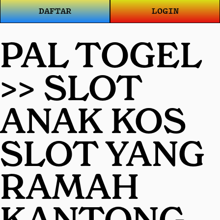
DAFTAR
LOGIN
PAL TOGEL
>> SLOT
ANAK KOS
SLOT YANG
RAMAH
KANTONG