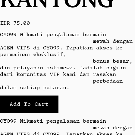
IDR 75.00
OYO99 Nikmati pengalaman bermain

                            mewah dengan 
AGEN VIPS di OYO99. Dapatkan akses ke 
permainan eksklusif,

                            bonus besar, 
dan pelayanan istimewa. Jadilah bagian 
dari komunitas VIP kami dan rasakan

                            perbedaan 
dalam setiap putaran.
Add To Cart
OYO99 Nikmati pengalaman bermain

                            mewah dengan 
AGEN VIPS di OYO99. Dapatkan akses ke 