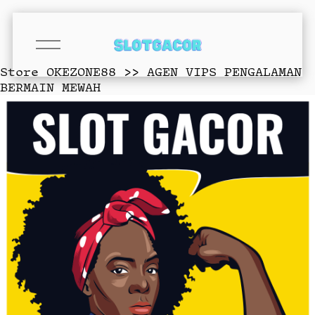
O
p
e
Store
OKEZONE88 >> AGEN VIPS PENGALAMAN
n
BERMAIN MEWAH
M
e
n
u