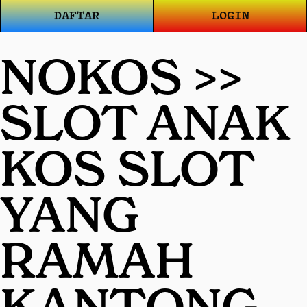
DAFTAR
LOGIN
NOKOS >>
SLOT ANAK
KOS SLOT
YANG
RAMAH
KANTONG