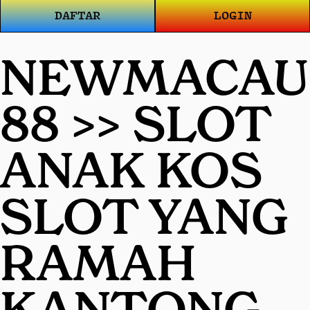
DAFTAR
LOGIN
NEWMACAU
88 >> SLOT
ANAK KOS
SLOT YANG
RAMAH
KANTONG