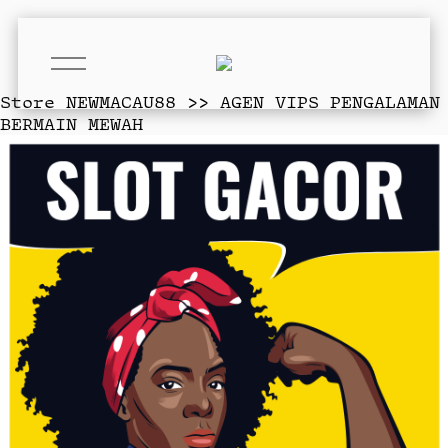
O
p
e
Store
NEWMACAU88 >> AGEN VIPS PENGALAMAN
n
BERMAIN MEWAH
M
e
n
u