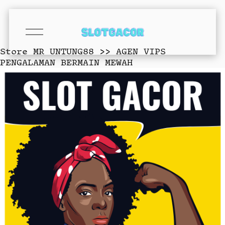
O
p
e
Store
MR UNTUNG88 >> AGEN VIPS
n
PENGALAMAN BERMAIN MEWAH
M
e
n
u