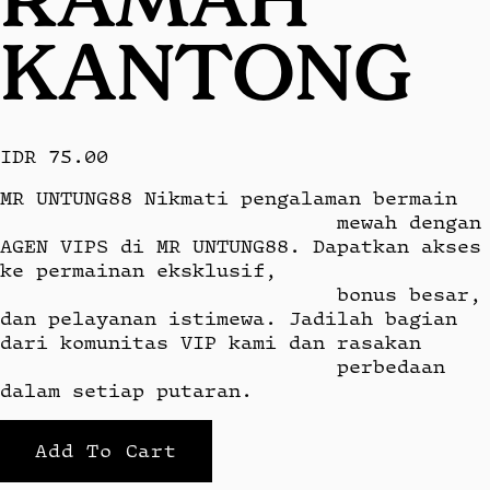
KANTONG
IDR 75.00
MR UNTUNG88 Nikmati pengalaman bermain

                            mewah dengan 
AGEN VIPS di MR UNTUNG88. Dapatkan akses 
ke permainan eksklusif,

                            bonus besar, 
dan pelayanan istimewa. Jadilah bagian 
dari komunitas VIP kami dan rasakan

                            perbedaan 
dalam setiap putaran.
Add To Cart