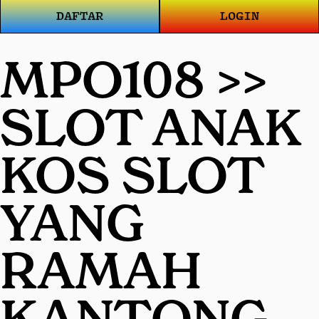
DAFTAR
LOGIN
MPO108 >>
SLOT ANAK
KOS SLOT
YANG
RAMAH
KANTONG