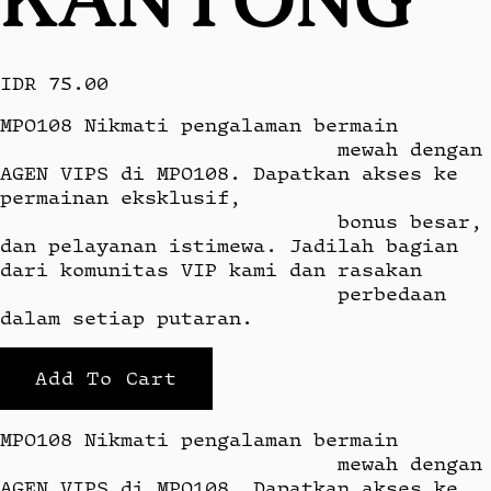
IDR 75.00
MPO108 Nikmati pengalaman bermain

                            mewah dengan 
AGEN VIPS di MPO108. Dapatkan akses ke 
permainan eksklusif,

                            bonus besar, 
dan pelayanan istimewa. Jadilah bagian 
dari komunitas VIP kami dan rasakan

                            perbedaan 
dalam setiap putaran.
Add To Cart
MPO108 Nikmati pengalaman bermain

                            mewah dengan 
AGEN VIPS di MPO108. Dapatkan akses ke 