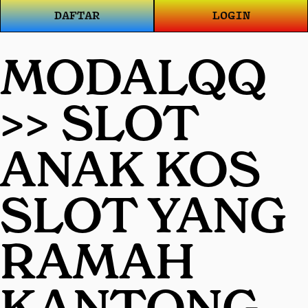
DAFTAR
LOGIN
MODALQQ
>> SLOT
ANAK KOS
SLOT YANG
RAMAH
KANTONG