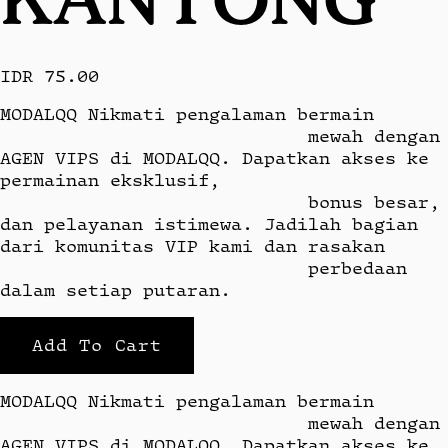
IDR 75.00
MODALQQ Nikmati pengalaman bermain

                            mewah dengan 
AGEN VIPS di MODALQQ. Dapatkan akses ke 
permainan eksklusif,

                            bonus besar, 
dan pelayanan istimewa. Jadilah bagian 
dari komunitas VIP kami dan rasakan

                            perbedaan 
dalam setiap putaran.
Add To Cart
MODALQQ Nikmati pengalaman bermain

                            mewah dengan 
AGEN VIPS di MODALQQ. Dapatkan akses ke 