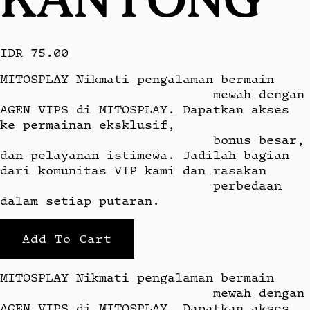
IDR 75.00
MITOSPLAY Nikmati pengalaman bermain

                            mewah dengan 
AGEN VIPS di MITOSPLAY. Dapatkan akses 
ke permainan eksklusif,

                            bonus besar, 
dan pelayanan istimewa. Jadilah bagian 
dari komunitas VIP kami dan rasakan

                            perbedaan 
dalam setiap putaran.
Add To Cart
MITOSPLAY Nikmati pengalaman bermain

                            mewah dengan 
AGEN VIPS di MITOSPLAY. Dapatkan akses 