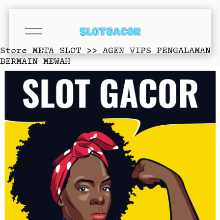
O
p
e
Store
META SLOT >> AGEN VIPS PENGALAMAN
n
BERMAIN MEWAH
M
e
n
u