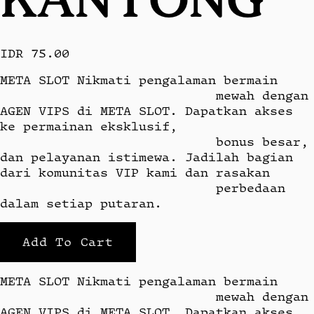
IDR 75.00
META SLOT Nikmati pengalaman bermain

                            mewah dengan 
AGEN VIPS di META SLOT. Dapatkan akses 
ke permainan eksklusif,

                            bonus besar, 
dan pelayanan istimewa. Jadilah bagian 
dari komunitas VIP kami dan rasakan

                            perbedaan 
dalam setiap putaran.
Add To Cart
META SLOT Nikmati pengalaman bermain

                            mewah dengan 
AGEN VIPS di META SLOT. Dapatkan akses 