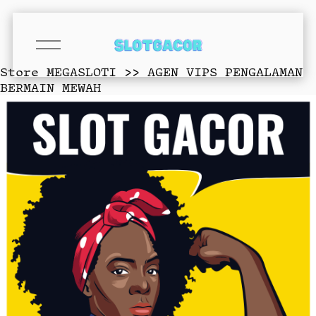
O
p
e
Store
MEGASLOTI >> AGEN VIPS PENGALAMAN
n
BERMAIN MEWAH
M
e
n
u