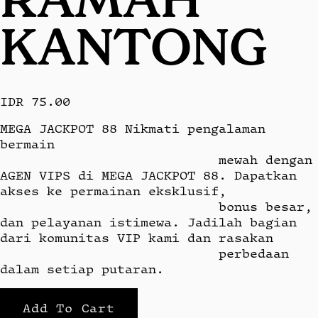
KANTONG
IDR 75.00
MEGA JACKPOT 88 Nikmati pengalaman 
bermain

                            mewah dengan 
AGEN VIPS di MEGA JACKPOT 88. Dapatkan 
akses ke permainan eksklusif,

                            bonus besar, 
dan pelayanan istimewa. Jadilah bagian 
dari komunitas VIP kami dan rasakan

                            perbedaan 
dalam setiap putaran.
Add To Cart