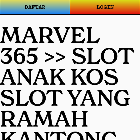
DAFTAR
LOGIN
MARVEL
365 >> SLOT
ANAK KOS
SLOT YANG
RAMAH
KANTONG