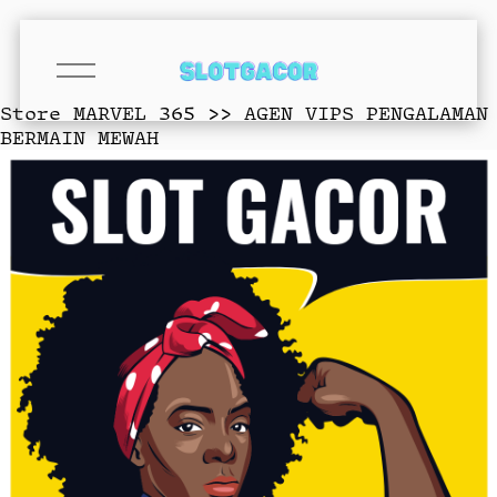
O
p
e
Store
MARVEL 365 >> AGEN VIPS PENGALAMAN
n
BERMAIN MEWAH
M
e
n
u