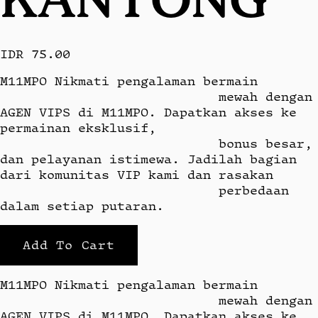
IDR 75.00
M11MPO Nikmati pengalaman bermain

                            mewah dengan 
AGEN VIPS di M11MPO. Dapatkan akses ke 
permainan eksklusif,

                            bonus besar, 
dan pelayanan istimewa. Jadilah bagian 
dari komunitas VIP kami dan rasakan

                            perbedaan 
dalam setiap putaran.
Add To Cart
M11MPO Nikmati pengalaman bermain

                            mewah dengan 
AGEN VIPS di M11MPO. Dapatkan akses ke 