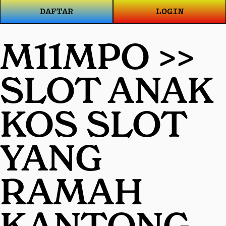
DAFTAR
LOGIN
M11MPO >>
SLOT ANAK
KOS SLOT
YANG
RAMAH
KANTONG