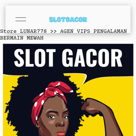
O
p
e
Store
LUNAR778 >> AGEN VIPS PENGALAMAN
n
BERMAIN MEWAH
M
e
n
u