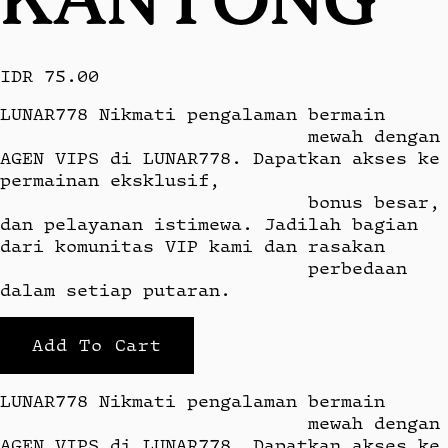
IDR 75.00
LUNAR778 Nikmati pengalaman bermain

                            mewah dengan 
AGEN VIPS di LUNAR778. Dapatkan akses ke 
permainan eksklusif,

                            bonus besar, 
dan pelayanan istimewa. Jadilah bagian 
dari komunitas VIP kami dan rasakan

                            perbedaan 
dalam setiap putaran.
Add To Cart
LUNAR778 Nikmati pengalaman bermain

                            mewah dengan 
AGEN VIPS di LUNAR778. Dapatkan akses ke 