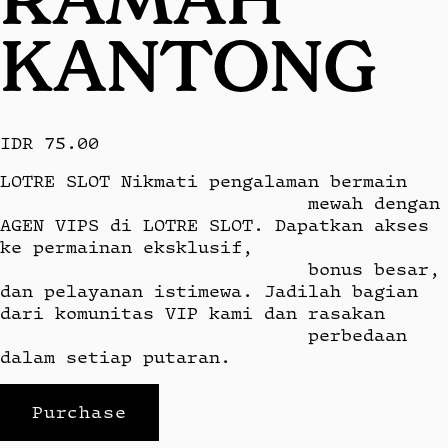
KANTONG
IDR 75.00
LOTRE SLOT Nikmati pengalaman bermain

                            mewah dengan 
AGEN VIPS di LOTRE SLOT. Dapatkan akses 
ke permainan eksklusif,

                            bonus besar, 
dan pelayanan istimewa. Jadilah bagian 
dari komunitas VIP kami dan rasakan

                            perbedaan 
dalam setiap putaran.
Purchase