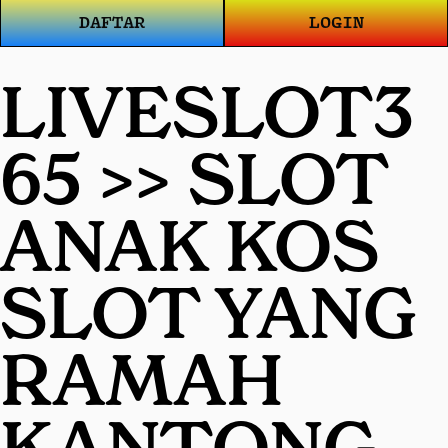
DAFTAR
LOGIN
LIVESLOT3
65 >> SLOT
ANAK KOS
SLOT YANG
RAMAH
KANTONG