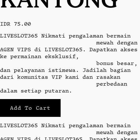
IDR 75.00
LIVESLOT365 Nikmati pengalaman bermain

                            mewah dengan 
AGEN VIPS di LIVESLOT365. Dapatkan akses 
ke permainan eksklusif,

                            bonus besar, 
dan pelayanan istimewa. Jadilah bagian 
dari komunitas VIP kami dan rasakan

                            perbedaan 
dalam setiap putaran.
Add To Cart
LIVESLOT365 Nikmati pengalaman bermain

                            mewah dengan 
AGEN VIPS di LIVESLOT365. Dapatkan akses 