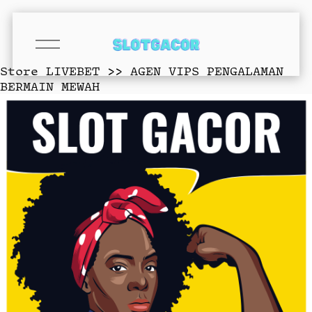
O
p
e
Store
LIVEBET >> AGEN VIPS PENGALAMAN
n
BERMAIN MEWAH
M
e
n
u