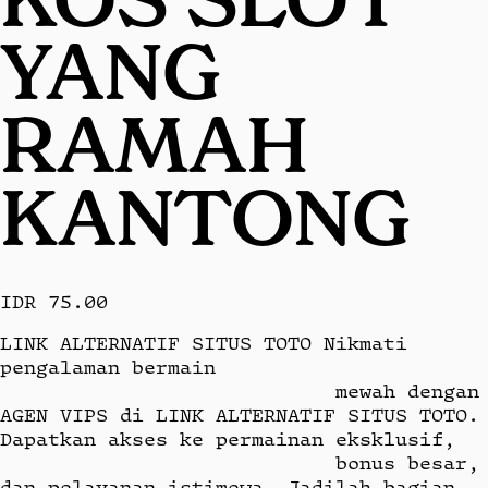
YANG
RAMAH
KANTONG
IDR 75.00
LINK ALTERNATIF SITUS TOTO Nikmati 
pengalaman bermain

                            mewah dengan 
AGEN VIPS di LINK ALTERNATIF SITUS TOTO. 
Dapatkan akses ke permainan eksklusif,

                            bonus besar, 
dan pelayanan istimewa. Jadilah bagian 