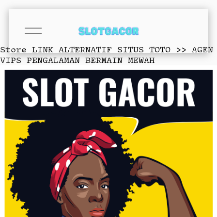
O
p
e
Store
LINK ALTERNATIF SITUS TOTO >> AGEN
n
VIPS PENGALAMAN BERMAIN MEWAH
M
e
n
u