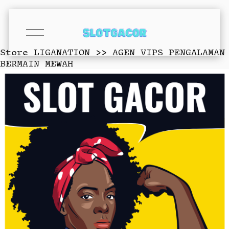
O
p
e
Store
LIGANATION >> AGEN VIPS PENGALAMAN
n
BERMAIN MEWAH
M
e
n
u