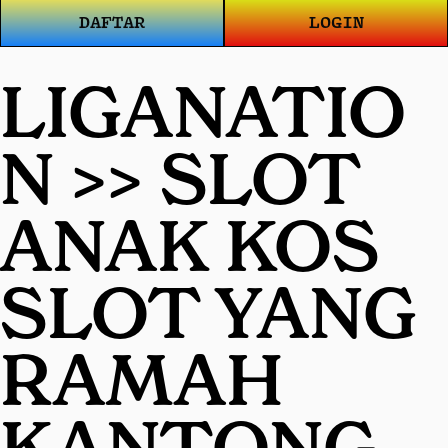
DAFTAR
LOGIN
LIGANATIO
N >> SLOT
ANAK KOS
SLOT YANG
RAMAH
KANTONG