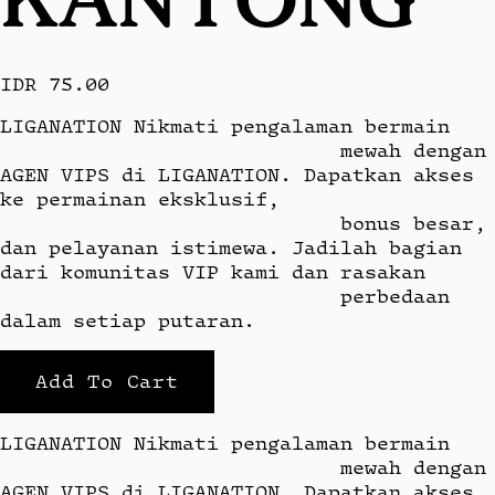
IDR 75.00
LIGANATION Nikmati pengalaman bermain

                            mewah dengan 
AGEN VIPS di LIGANATION. Dapatkan akses 
ke permainan eksklusif,

                            bonus besar, 
dan pelayanan istimewa. Jadilah bagian 
dari komunitas VIP kami dan rasakan

                            perbedaan 
dalam setiap putaran.
Add To Cart
LIGANATION Nikmati pengalaman bermain

                            mewah dengan 
AGEN VIPS di LIGANATION. Dapatkan akses 