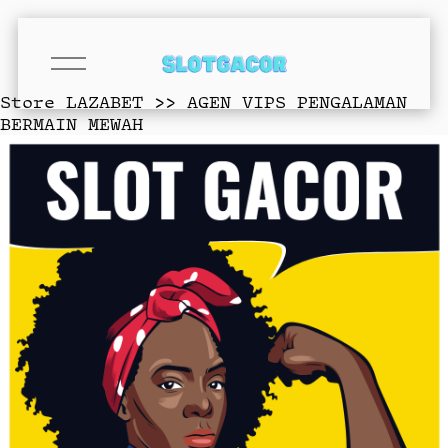
O
p
e
Store
LAZABET >> AGEN VIPS PENGALAMAN
n
BERMAIN MEWAH
M
e
n
u