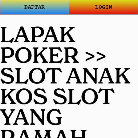
DAFTAR
LOGIN
LAPAK
POKER >>
SLOT ANAK
KOS SLOT
YANG
RAMAH