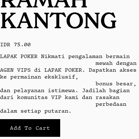
KANTONG
IDR 75.00
LAPAK POKER Nikmati pengalaman bermain

                            mewah dengan 
AGEN VIPS di LAPAK POKER. Dapatkan akses 
ke permainan eksklusif,

                            bonus besar, 
dan pelayanan istimewa. Jadilah bagian 
dari komunitas VIP kami dan rasakan

                            perbedaan 
dalam setiap putaran.
Add To Cart