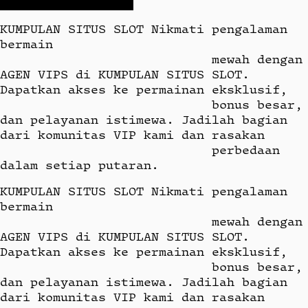
KUMPULAN SITUS SLOT Nikmati pengalaman 
bermain

                            mewah dengan 
AGEN VIPS di KUMPULAN SITUS SLOT. 
Dapatkan akses ke permainan eksklusif,

                            bonus besar, 
dan pelayanan istimewa. Jadilah bagian 
dari komunitas VIP kami dan rasakan

                            perbedaan 
dalam setiap putaran.
KUMPULAN SITUS SLOT Nikmati pengalaman 
bermain

                            mewah dengan 
AGEN VIPS di KUMPULAN SITUS SLOT. 
Dapatkan akses ke permainan eksklusif,

                            bonus besar, 
dan pelayanan istimewa. Jadilah bagian 
dari komunitas VIP kami dan rasakan
