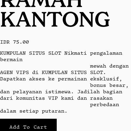
KANTONG
IDR 75.00
KUMPULAN SITUS SLOT Nikmati pengalaman 
bermain

                            mewah dengan 
AGEN VIPS di KUMPULAN SITUS SLOT. 
Dapatkan akses ke permainan eksklusif,

                            bonus besar, 
dan pelayanan istimewa. Jadilah bagian 
dari komunitas VIP kami dan rasakan

                            perbedaan 
dalam setiap putaran.
Add To Cart