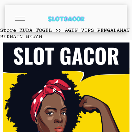
O
p
e
Store
KUDA TOGEL >> AGEN VIPS PENGALAMAN
n
BERMAIN MEWAH
M
e
n
u