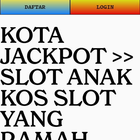
DAFTAR
LOGIN
KOTA
JACKPOT >>
SLOT ANAK
KOS SLOT
YANG
RAMAH