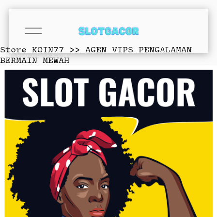
O
p
e
Store
KOIN77 >> AGEN VIPS PENGALAMAN
n
BERMAIN MEWAH
M
e
n
u