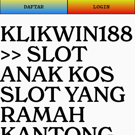
DAFTAR
LOGIN
KLIKWIN188
>> SLOT
ANAK KOS
SLOT YANG
RAMAH
KANTONG