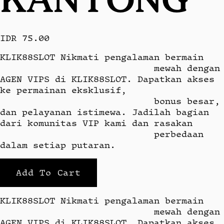
IDR 75.00
KLIK88SLOT Nikmati pengalaman bermain

                            mewah dengan 
AGEN VIPS di KLIK88SLOT. Dapatkan akses 
ke permainan eksklusif,

                            bonus besar, 
dan pelayanan istimewa. Jadilah bagian 
dari komunitas VIP kami dan rasakan

                            perbedaan 
dalam setiap putaran.
Add To Cart
KLIK88SLOT Nikmati pengalaman bermain

                            mewah dengan 
AGEN VIPS di KLIK88SLOT. Dapatkan akses 