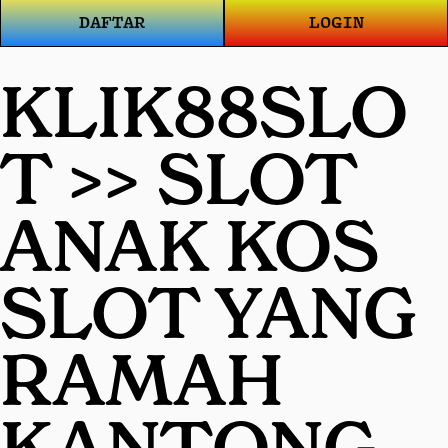
DAFTAR
LOGIN
KLIK88SLO
T >> SLOT
ANAK KOS
SLOT YANG
RAMAH
KANTONG