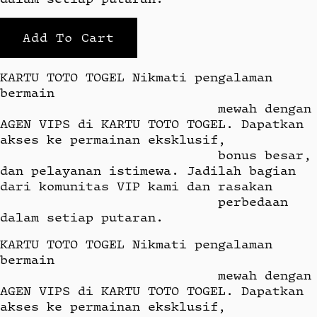
Add To Cart
KARTU TOTO TOGEL Nikmati pengalaman 
bermain

                            mewah dengan 
AGEN VIPS di KARTU TOTO TOGEL. Dapatkan 
akses ke permainan eksklusif,

                            bonus besar, 
dan pelayanan istimewa. Jadilah bagian 
dari komunitas VIP kami dan rasakan

                            perbedaan 
dalam setiap putaran.
KARTU TOTO TOGEL Nikmati pengalaman 
bermain

                            mewah dengan 
AGEN VIPS di KARTU TOTO TOGEL. Dapatkan 
akses ke permainan eksklusif,
