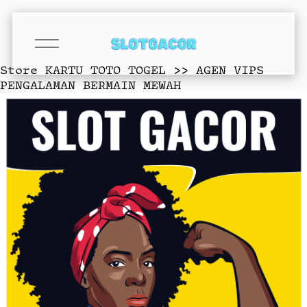
O
p
e
Store
KARTU TOTO TOGEL >> AGEN VIPS
n
PENGALAMAN BERMAIN MEWAH
M
e
n
u