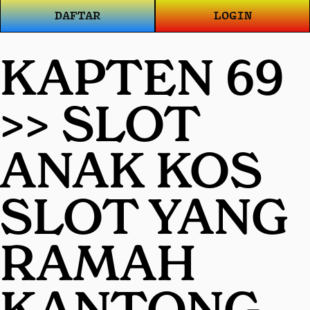
DAFTAR
LOGIN
KAPTEN 69
>> SLOT
ANAK KOS
SLOT YANG
RAMAH
KANTONG