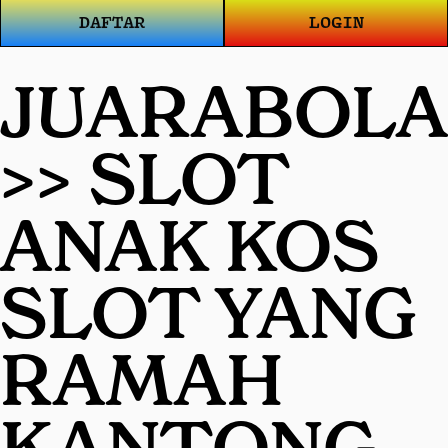
DAFTAR
LOGIN
JUARABOLA
>> SLOT
ANAK KOS
SLOT YANG
RAMAH
KANTONG