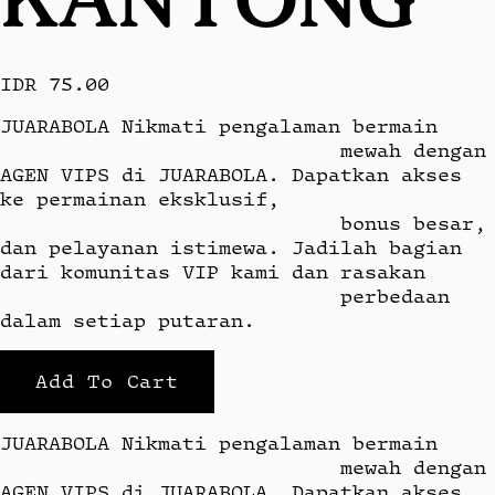
IDR 75.00
JUARABOLA Nikmati pengalaman bermain

                            mewah dengan 
AGEN VIPS di JUARABOLA. Dapatkan akses 
ke permainan eksklusif,

                            bonus besar, 
dan pelayanan istimewa. Jadilah bagian 
dari komunitas VIP kami dan rasakan

                            perbedaan 
dalam setiap putaran.
Add To Cart
JUARABOLA Nikmati pengalaman bermain

                            mewah dengan 
AGEN VIPS di JUARABOLA. Dapatkan akses 