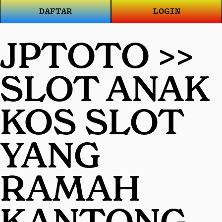
DAFTAR
LOGIN
JPTOTO >>
SLOT ANAK
KOS SLOT
YANG
RAMAH
KANTONG