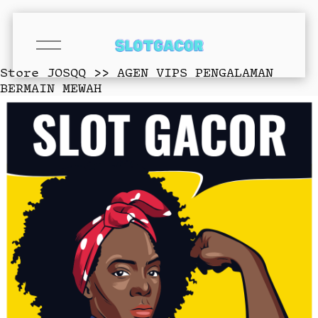
O
p
e
Store
JOSQQ >> AGEN VIPS PENGALAMAN
n
BERMAIN MEWAH
M
e
n
u