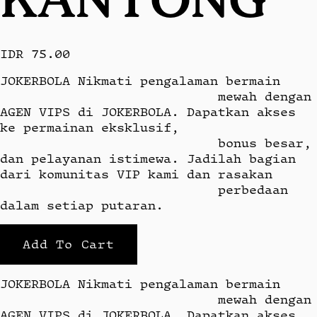
IDR 75.00
JOKERBOLA Nikmati pengalaman bermain

                            mewah dengan 
AGEN VIPS di JOKERBOLA. Dapatkan akses 
ke permainan eksklusif,

                            bonus besar, 
dan pelayanan istimewa. Jadilah bagian 
dari komunitas VIP kami dan rasakan

                            perbedaan 
dalam setiap putaran.
Add To Cart
JOKERBOLA Nikmati pengalaman bermain

                            mewah dengan 
AGEN VIPS di JOKERBOLA. Dapatkan akses 