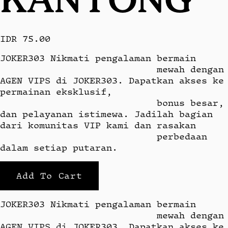
IDR 75.00
JOKER303 Nikmati pengalaman bermain

                            mewah dengan 
AGEN VIPS di JOKER303. Dapatkan akses ke 
permainan eksklusif,

                            bonus besar, 
dan pelayanan istimewa. Jadilah bagian 
dari komunitas VIP kami dan rasakan

                            perbedaan 
dalam setiap putaran.
Add To Cart
JOKER303 Nikmati pengalaman bermain

                            mewah dengan 
AGEN VIPS di JOKER303. Dapatkan akses ke 