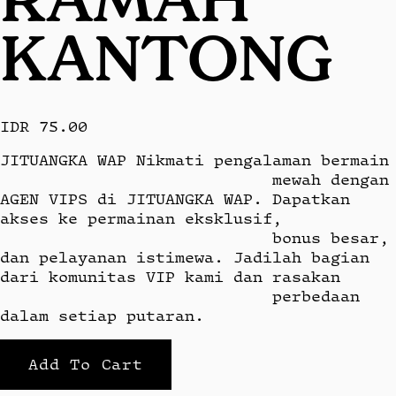
KANTONG
IDR 75.00
JITUANGKA WAP Nikmati pengalaman bermain

                            mewah dengan 
AGEN VIPS di JITUANGKA WAP. Dapatkan 
akses ke permainan eksklusif,

                            bonus besar, 
dan pelayanan istimewa. Jadilah bagian 
dari komunitas VIP kami dan rasakan

                            perbedaan 
dalam setiap putaran.
Add To Cart