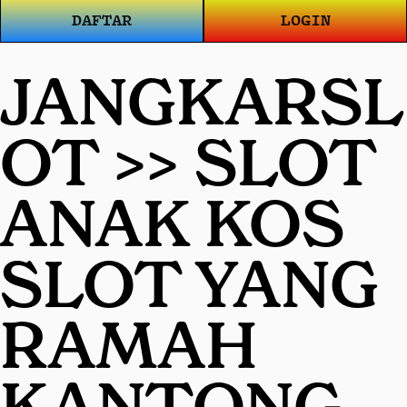
DAFTAR
LOGIN
JANGKARSL
OT >> SLOT
ANAK KOS
SLOT YANG
RAMAH
KANTONG