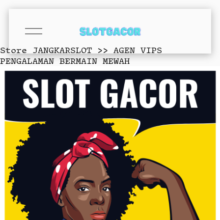
O
p
e
Store
JANGKARSLOT >> AGEN VIPS
n
PENGALAMAN BERMAIN MEWAH
M
e
n
u