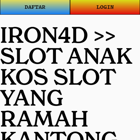
DAFTAR
LOGIN
IRON4D >>
SLOT ANAK
KOS SLOT
YANG
RAMAH
KANTONG