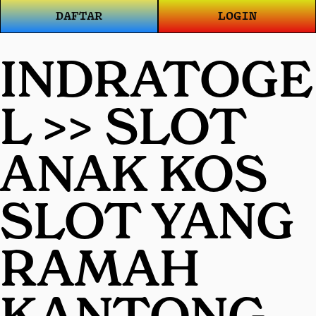
DAFTAR
LOGIN
INDRATOGE
L >> SLOT
ANAK KOS
SLOT YANG
RAMAH
KANTONG